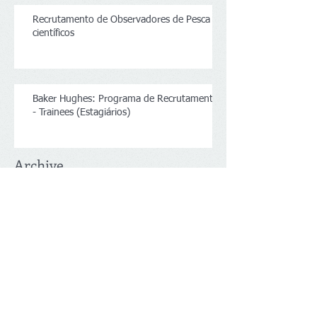
Recrutamento de Observadores de Pesca
científicos
Baker Hughes: Programa de Recrutamento
- Trainees (Estagiários)
Archive
junho de 2026
(1)
1 post
maio de 2026
(1)
1 post
dezembro de 2025
(1)
1 post
novembro de 2025
(1)
1 post
outubro de 2025
(3)
3 posts
março de 2025
(2)
2 posts
novembro de 2024
(1)
1 post
fevereiro de 2024
(1)
1 post
dezembro de 2023
(1)
1 post